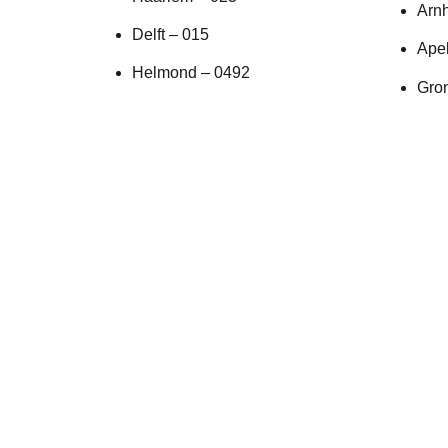
Arn
Delft – 015
Ape
Helmond – 0492
Gro