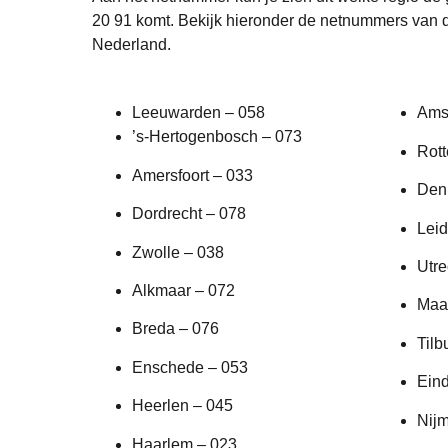
20 91 komt. Bekijk hieronder de netnummers van d
Nederland.
Leeuwarden – 058
Ams
’s-Hertogenbosch – 073
Rot
Amersfoort – 033
Den
Dordrecht – 078
Leid
Zwolle – 038
Utre
Alkmaar – 072
Maas
Breda – 076
Tilb
Enschede – 053
Ein
Heerlen – 045
Nij
Haarlem – 023