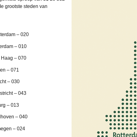
e grootste steden van
terdam – 020
terdam – 010
 Haag – 070
en – 071
cht – 030
tricht – 043
urg – 013
dhoven – 040
megen – 024