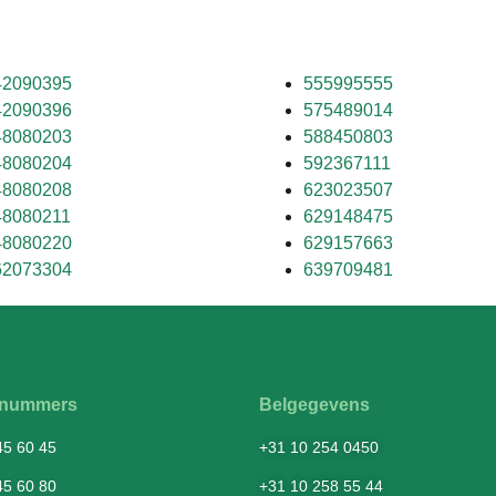
42090395
555995555
42090396
575489014
48080203
588450803
48080204
592367111
48080208
623023507
48080211
629148475
48080220
629157663
62073304
639709481
fsnummers
Belgegevens
45 60 45
+31 10 254 0450
45 60 80
+31 10 258 55 44