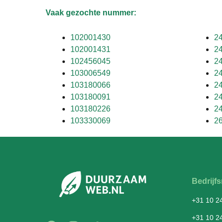
Vaak gezochte nummer:
102001430
2
102001431
2
102456045
2
103006549
2
103180066
2
103180091
2
103180226
2
103330069
2
Bedrij
+31 10 2
+31 10 2