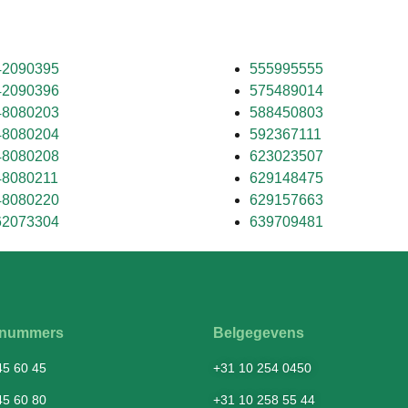
42090395
555995555
42090396
575489014
48080203
588450803
48080204
592367111
48080208
623023507
48080211
629148475
48080220
629157663
62073304
639709481
fsnummers
Belgegevens
45 60 45
+31 10 254 0450
45 60 80
+31 10 258 55 44