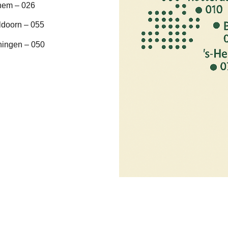
hem – 026
ldoorn – 055
ningen – 050