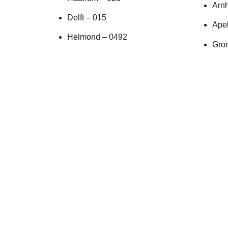
Arn
Delft – 015
Ape
Helmond – 0492
Gro