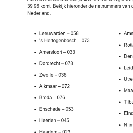
39 96 komt. Bekijk hieronder de netnummers van d
Nederland.
Leeuwarden – 058
Ams
’s-Hertogenbosch – 073
Rot
Amersfoort – 033
Den
Dordrecht – 078
Leid
Zwolle – 038
Utre
Alkmaar – 072
Maas
Breda – 076
Tilb
Enschede – 053
Ein
Heerlen – 045
Nij
Haarlem – 023