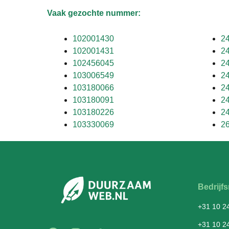
Vaak gezochte nummer:
102001430
2
102001431
2
102456045
2
103006549
2
103180066
2
103180091
2
103180226
2
103330069
2
Bedrij
+31 10 2
+31 10 2