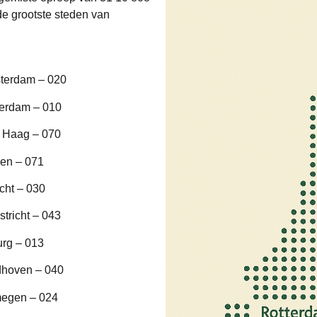
e grootste steden van
terdam – 020
terdam – 010
 Haag – 070
en – 071
cht – 030
tricht – 043
urg – 013
dhoven – 040
megen – 024