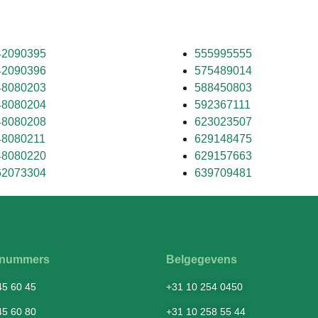
42090395
555995555
42090396
575489014
48080203
588450803
48080204
592367111
48080208
623023507
48080211
629148475
48080220
629157663
62073304
639709481
fsnummers
Belgegevens
45 60 45
+31 10 254 0450
45 60 80
+31 10 258 55 44