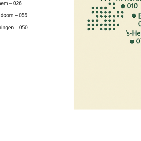
hem – 026
ldoorn – 055
ningen – 050