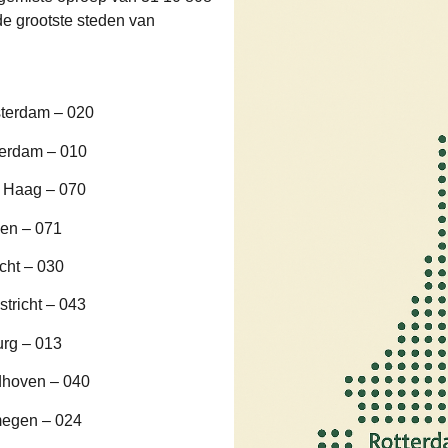
e grootste steden van
terdam – 020
terdam – 010
 Haag – 070
en – 071
cht – 030
tricht – 043
urg – 013
dhoven – 040
megen – 024