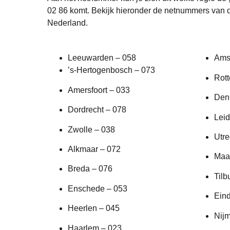
02 86 komt. Bekijk hieronder de netnummers van d
Nederland.
Leeuwarden – 058
Ams
’s-Hertogenbosch – 073
Rot
Amersfoort – 033
Den
Dordrecht – 078
Leid
Zwolle – 038
Utre
Alkmaar – 072
Maas
Breda – 076
Tilb
Enschede – 053
Ein
Heerlen – 045
Nij
Haarlem – 023