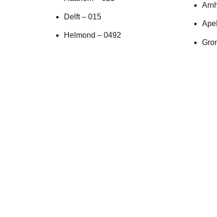
Arn
Delft – 015
Ape
Helmond – 0492
Gro