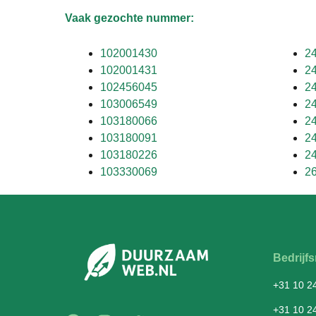
Vaak gezochte nummer:
102001430
2
102001431
2
102456045
2
103006549
2
103180066
2
103180091
2
103180226
2
103330069
2
Bedrij
+31 10 2
+31 10 2