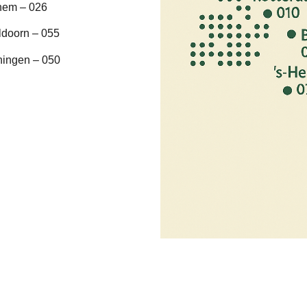
hem – 026
ldoorn – 055
ningen – 050