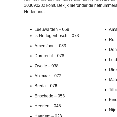
303090282 komt. Bekijk hieronder de netnummers 
Nederland.
Leeuwarden – 058
Ams
’s-Hertogenbosch – 073
Rot
Amersfoort – 033
Den
Dordrecht – 078
Leid
Zwolle – 038
Utre
Alkmaar – 072
Maas
Breda – 076
Tilb
Enschede – 053
Ein
Heerlen – 045
Nij
Haarlem – 023