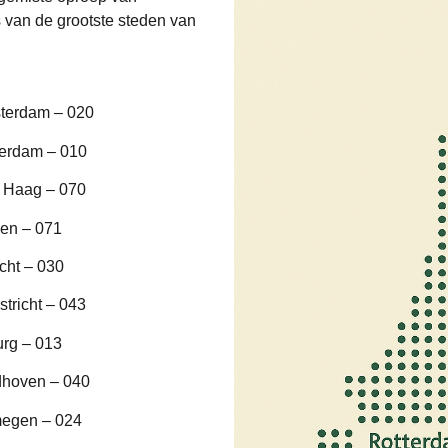
van de grootste steden van
terdam – 020
terdam – 010
 Haag – 070
en – 071
cht – 030
tricht – 043
urg – 013
dhoven – 040
megen – 024