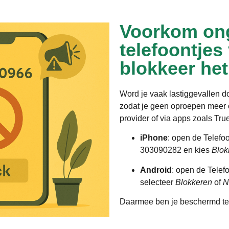
Voorkom on
telefoontjes
blokkeer he
Word je vaak lastiggevallen 
zodat je geen oproepen meer o
provider of via apps zoals Tru
iPhone
: open de Telefo
303090282 en kies
Blok
Android
: open de Telef
selecteer
Blokkeren
of
N
Daarmee ben je beschermd te