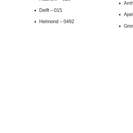
Arn
Delft – 015
Ape
Helmond – 0492
Gro