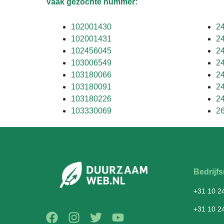
Vaak gezochte nummer:
102001430
2
102001431
2
102456045
2
103006549
2
103180066
2
103180091
2
103180226
2
103330069
2
Bedrij
+31 10 2
+31 10 2