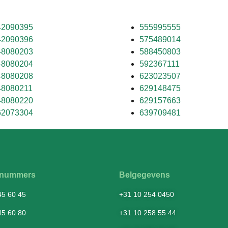
42090395
555995555
42090396
575489014
48080203
588450803
48080204
592367111
48080208
623023507
48080211
629148475
48080220
629157663
62073304
639709481
fsnummers
Belgegevens
45 60 45
+31 10 254 0450
45 60 80
+31 10 258 55 44