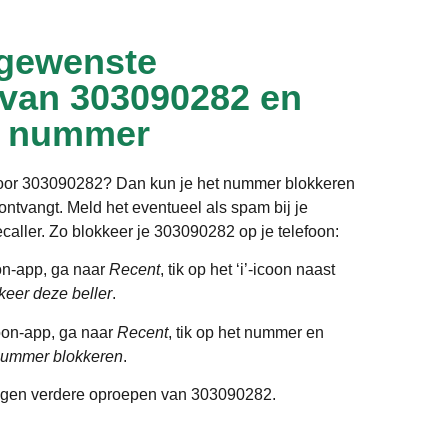
gewenste
 van 303090282 en
t nummer
door 303090282? Dan kun je het nummer blokkeren
ntvangt. Meld het eventueel als spam bij je
ecaller. Zo blokkeer je 303090282 op je telefoon:
on-app, ga naar
Recent
, tik op het ‘i’-icoon naast
keer deze beller
.
oon-app, ga naar
Recent
, tik op het nummer en
ummer blokkeren
.
gen verdere oproepen van 303090282.