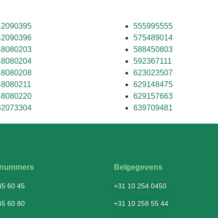
42090395
555995555
42090396
575489014
48080203
588450803
48080204
592367111
48080208
623023507
48080211
629148475
48080220
629157663
62073304
639709481
fsnummers
Belgegevens
45 60 45
+31 10 254 0450
45 60 80
+31 10 258 55 44