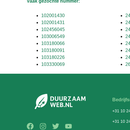
Vaak gezochte nummer:
102001430
2
102001431
2
102456045
2
103006549
2
103180066
2
103180091
2
103180226
2
103330069
2
Bedrij
+31 10 2
+31 10 2