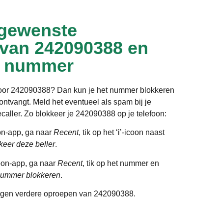
gewenste
 van 242090388 en
t nummer
door 242090388? Dan kun je het nummer blokkeren
ntvangt. Meld het eventueel als spam bij je
ecaller. Zo blokkeer je 242090388 op je telefoon:
on-app, ga naar
Recent
, tik op het ‘i’-icoon naast
keer deze beller
.
oon-app, ga naar
Recent
, tik op het nummer en
ummer blokkeren
.
gen verdere oproepen van 242090388.