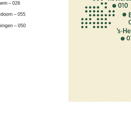
hem – 026
ldoorn – 055
ningen – 050