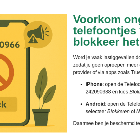
Voorkom on
telefoontjes
blokkeer he
Word je vaak lastiggevallen 
zodat je geen oproepen meer o
provider of via apps zoals Tru
iPhone
: open de Telefo
242090388 en kies
Blok
Android
: open de Telef
selecteer
Blokkeren
of
N
Daarmee ben je beschermd te