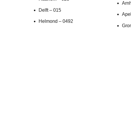
Arn
Delft – 015
Ape
Helmond – 0492
Gro