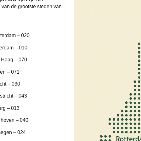
van de grootste steden van
terdam – 020
terdam – 010
 Haag – 070
en – 071
cht – 030
tricht – 043
urg – 013
dhoven – 040
megen – 024