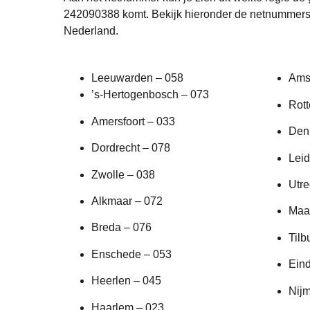
242090388 komt. Bekijk hieronder de netnummers 
Nederland.
Leeuwarden – 058
Ams
’s-Hertogenbosch – 073
Rot
Amersfoort – 033
Den
Dordrecht – 078
Leid
Zwolle – 038
Utre
Alkmaar – 072
Maas
Breda – 076
Tilb
Enschede – 053
Ein
Heerlen – 045
Nij
Haarlem – 023