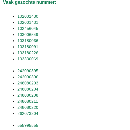
Vaak gezochte nummer:
102001430
102001431
102456045
103006549
103180066
103180091
103180226
103330069
242090395
242090396
248080203
248080204
248080208
248080211
248080220
262073304
555995555