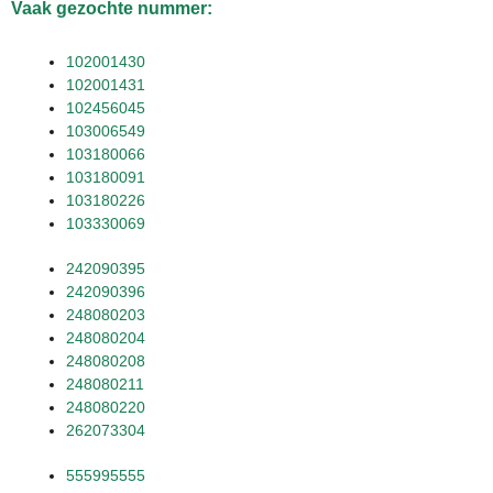
Vaak gezochte nummer:
102001430
102001431
102456045
103006549
103180066
103180091
103180226
103330069
242090395
242090396
248080203
248080204
248080208
248080211
248080220
262073304
555995555