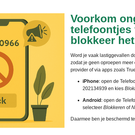
Voorkom on
telefoontjes
blokkeer he
Word je vaak lastiggevallen 
zodat je geen oproepen meer o
provider of via apps zoals Tru
iPhone
: open de Telefo
202134939 en kies
Blok
Android
: open de Telef
selecteer
Blokkeren
of
N
Daarmee ben je beschermd te