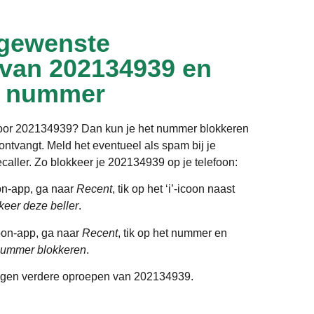
gewenste
 van 202134939 en
t nummer
door 202134939? Dan kun je het nummer blokkeren
ntvangt. Meld het eventueel als spam bij je
ecaller. Zo blokkeer je 202134939 op je telefoon:
on-app, ga naar
Recent
, tik op het ‘i’-icoon naast
keer deze beller
.
oon-app, ga naar
Recent
, tik op het nummer en
ummer blokkeren
.
gen verdere oproepen van 202134939.