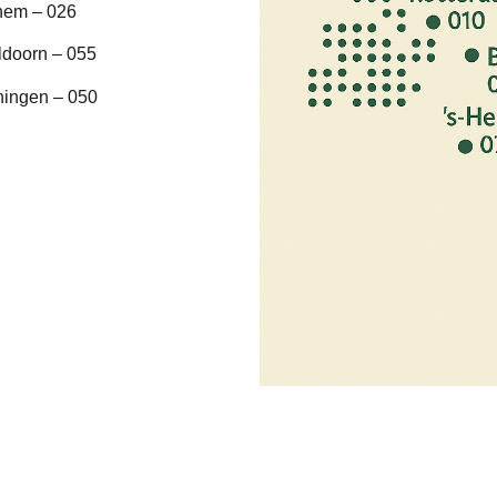
hem – 026
ldoorn – 055
ningen – 050