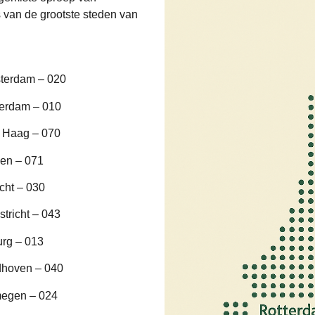
van de grootste steden van
terdam – 020
terdam – 010
 Haag – 070
en – 071
cht – 030
tricht – 043
urg – 013
dhoven – 040
megen – 024