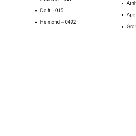
Arn
Delft – 015
Ape
Helmond – 0492
Gro