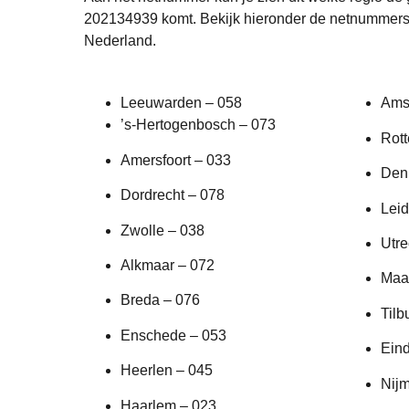
202134939 komt. Bekijk hieronder de netnummers 
Nederland.
Leeuwarden – 058
Ams
’s-Hertogenbosch – 073
Rot
Amersfoort – 033
Den
Dordrecht – 078
Leid
Zwolle – 038
Utre
Alkmaar – 072
Maas
Breda – 076
Tilb
Enschede – 053
Ein
Heerlen – 045
Nij
Haarlem – 023