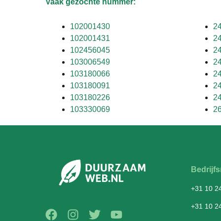
Vaak gezochte nummer:
102001430
2
102001431
2
102456045
2
103006549
2
103180066
2
103180091
2
103180226
2
103330069
2
Bedrij
+31 10 2
+31 10 2