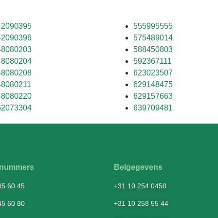
42090395
555995555
42090396
575489014
48080203
588450803
48080204
592367111
48080208
623023507
48080211
629148475
48080220
629157663
62073304
639709481
fsnummers
Belgegevens
45 60 45
+31 10 254 0450
45 60 80
+31 10 258 55 44