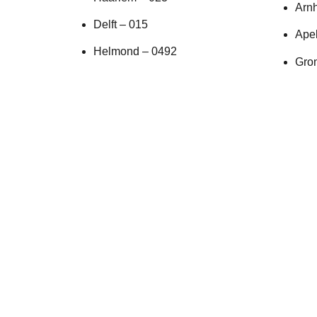
Arn
Delft – 015
Ape
Helmond – 0492
Gro