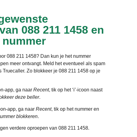
gewenste
 van 088 211 1458 en
t nummer
door 088 211 1458? Dan kun je het nummer
epen meer ontvangt. Meld het eventueel als spam
ls Truecaller. Zo blokkeer je 088 211 1458 op je
on-app, ga naar
Recent
, tik op het ‘i’-icoon naast
okkeer deze beller
.
oon-app, ga naar
Recent
, tik op het nummer en
ummer blokkeren
.
gen verdere oproepen van 088 211 1458.