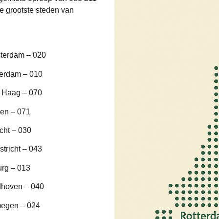
e grootste steden van
terdam – 020
terdam – 010
 Haag – 070
en – 071
cht – 030
tricht – 043
urg – 013
dhoven – 040
megen – 024