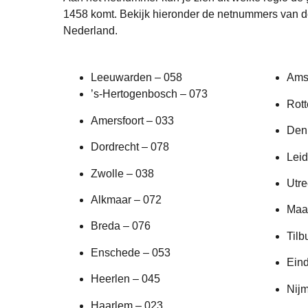
1458 komt. Bekijk hieronder de netnummers van d
Nederland.
Leeuwarden – 058
Ams
’s-Hertogenbosch – 073
Rot
Amersfoort – 033
Den
Dordrecht – 078
Leid
Zwolle – 038
Utre
Alkmaar – 072
Maas
Breda – 076
Tilb
Enschede – 053
Ein
Heerlen – 045
Nij
Haarlem – 023