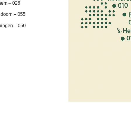
hem – 026
ldoorn – 055
ningen – 050