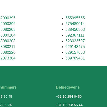
42090395
555995555
42090396
575489014
48080203
588450803
48080204
592367111
48080208
623023507
48080211
629148475
48080220
629157663
62073304
639709481
fsnummers
Belgegevens
45 60 45
+31 10 254 0450
45 60 80
+31 10 258 55 44