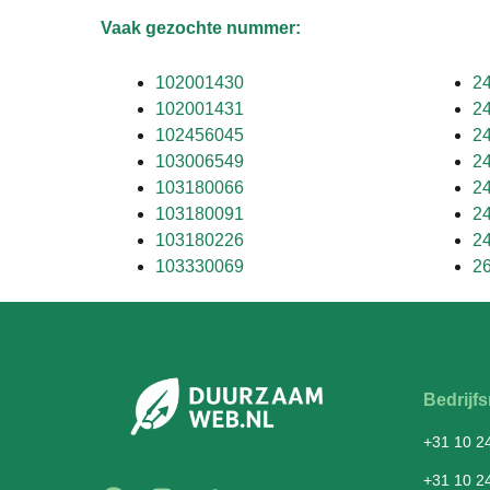
Vaak gezochte nummer:
102001430
2
102001431
2
102456045
2
103006549
2
103180066
2
103180091
2
103180226
2
103330069
2
Bedrij
+31 10 2
+31 10 2