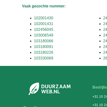
Vaak gezochte nummer:
102001430
2
102001431
2
102456045
2
103006549
2
103180066
2
103180091
2
103180226
2
103330069
2
Bedrij
+31 10 2
+31 10 2