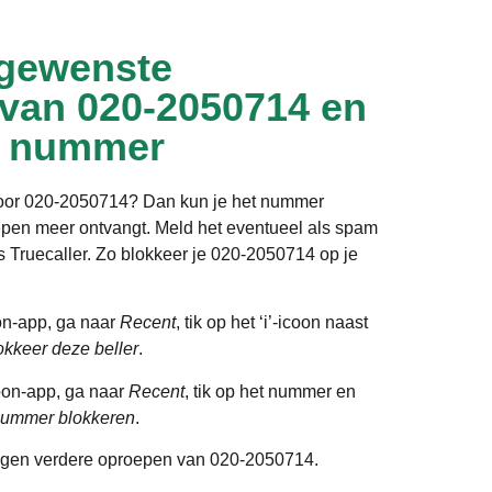
gewenste
 van 020-2050714 en
t nummer
door 020-2050714? Dan kun je het nummer
epen meer ontvangt. Meld het eventueel als spam
als Truecaller. Zo blokkeer je 020-2050714 op je
on-app, ga naar
Recent
, tik op het ‘i’-icoon naast
okkeer deze beller
.
oon-app, ga naar
Recent
, tik op het nummer en
ummer blokkeren
.
gen verdere oproepen van 020-2050714.