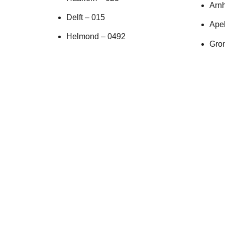
Arn
Delft – 015
Ape
Helmond – 0492
Gro