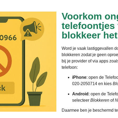
Voorkom on
telefoontjes
blokkeer he
Word je vaak lastiggevallen 
blokkeren zodat je geen opro
bij je provider of via apps zo
telefoon:
iPhone
: open de Telefo
020-2050714 en kies
Bl
Android
: open de Telef
selecteer
Blokkeren
of
N
Daarmee ben je beschermd te