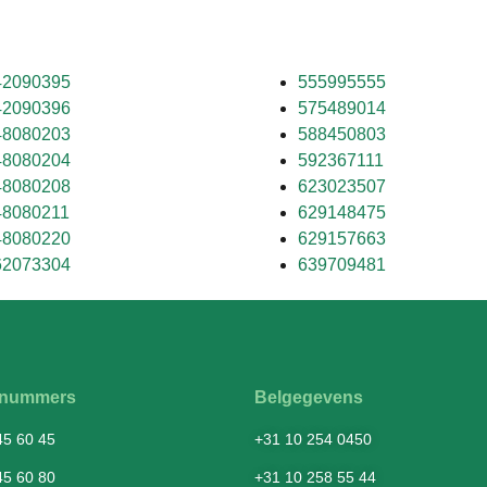
42090395
555995555
42090396
575489014
48080203
588450803
48080204
592367111
48080208
623023507
48080211
629148475
48080220
629157663
62073304
639709481
fsnummers
Belgegevens
45 60 45
+31 10 254 0450
45 60 80
+31 10 258 55 44