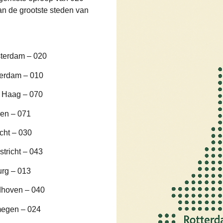
n de grootste steden van
terdam – 020
terdam – 010
 Haag – 070
en – 071
cht – 030
tricht – 043
urg – 013
dhoven – 040
megen – 024