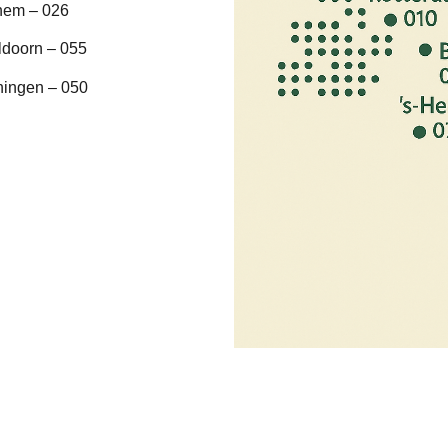
hem – 026
ldoorn – 055
ningen – 050