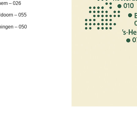
hem – 026
ldoorn – 055
ningen – 050