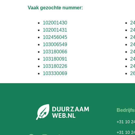
Vaak gezochte nummer:
102001430
2
102001431
2
102456045
2
103006549
2
103180066
2
103180091
2
103180226
2
103330069
2
Bedrij
+31 10 2
+31 10 2