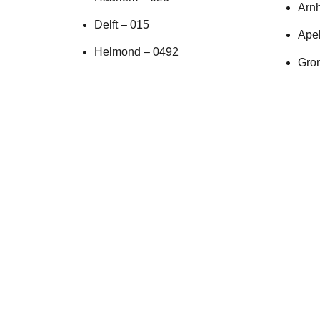
Arn
Delft – 015
Ape
Helmond – 0492
Gro