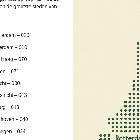
an de grootste steden van
terdam – 020
terdam – 010
 Haag – 070
en – 071
cht – 030
tricht – 043
urg – 013
dhoven – 040
megen – 024