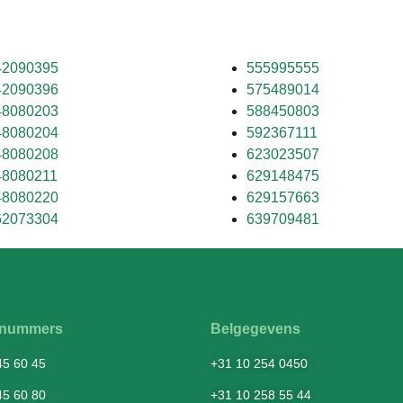
42090395
555995555
42090396
575489014
48080203
588450803
48080204
592367111
48080208
623023507
48080211
629148475
48080220
629157663
62073304
639709481
fsnummers
Belgegevens
45 60 45
+31 10 254 0450
45 60 80
+31 10 258 55 44