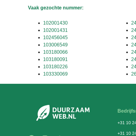
Vaak gezochte nummer:
102001430
2
102001431
2
102456045
2
103006549
2
103180066
2
103180091
2
103180226
2
103330069
2
Bedrij
+31 10 2
+31 10 2