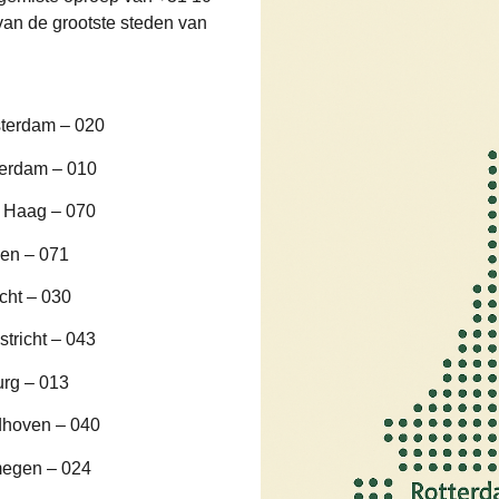
van de grootste steden van
terdam – 020
terdam – 010
 Haag – 070
en – 071
cht – 030
tricht – 043
urg – 013
dhoven – 040
megen – 024