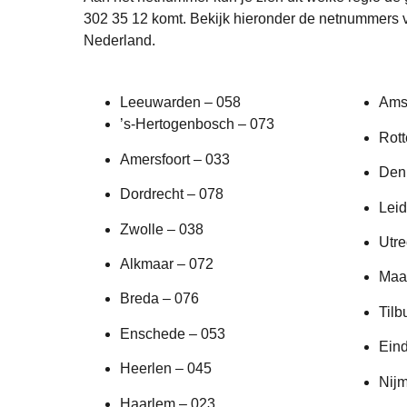
302 35 12 komt. Bekijk hieronder de netnummers 
Nederland.
Leeuwarden – 058
Ams
’s-Hertogenbosch – 073
Rot
Amersfoort – 033
Den
Dordrecht – 078
Leid
Zwolle – 038
Utre
Alkmaar – 072
Maas
Breda – 076
Tilb
Enschede – 053
Ein
Heerlen – 045
Nij
Haarlem – 023