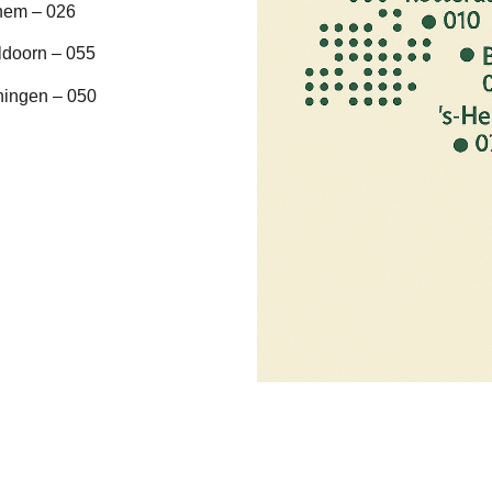
hem – 026
ldoorn – 055
ningen – 050