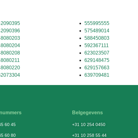
42090395
555995555
42090396
575489014
48080203
588450803
48080204
592367111
48080208
623023507
48080211
629148475
48080220
629157663
62073304
639709481
fsnummers
Belgegevens
45 60 45
+31 10 254 0450
45 60 80
+31 10 258 55 44