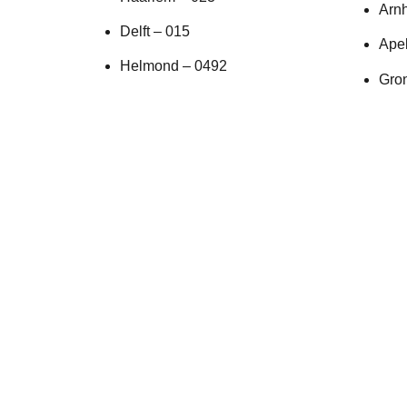
Arn
Delft – 015
Ape
Helmond – 0492
Gro