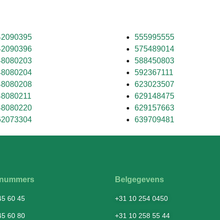
42090395
555995555
42090396
575489014
48080203
588450803
48080204
592367111
48080208
623023507
48080211
629148475
48080220
629157663
62073304
639709481
fsnummers
Belgegevens
45 60 45
+31 10 254 0450
45 60 80
+31 10 258 55 44