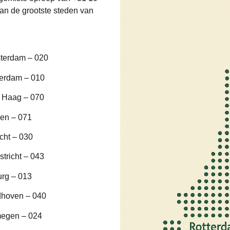
an de grootste steden van
terdam – 020
terdam – 010
 Haag – 070
en – 071
cht – 030
tricht – 043
urg – 013
dhoven – 040
megen – 024