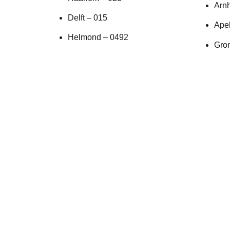
Arn
Delft – 015
Ape
Helmond – 0492
Gro