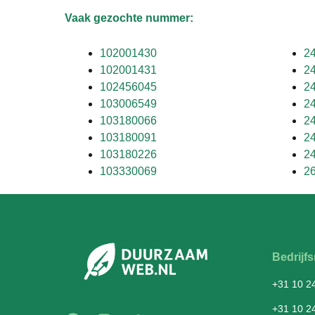
Vaak gezochte nummer:
102001430
2
102001431
2
102456045
2
103006549
2
103180066
2
103180091
2
103180226
2
103330069
2
Bedrij
+31 10 2
+31 10 2