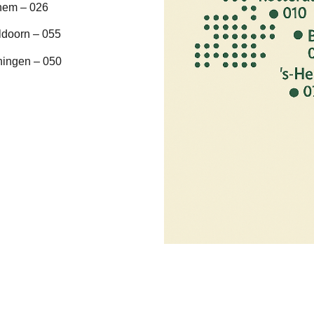
hem – 026
ldoorn – 055
ningen – 050