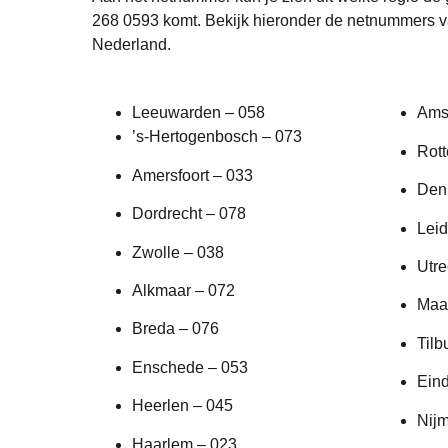
268 0593 komt. Bekijk hieronder de netnummers v
Nederland.
Leeuwarden – 058
Ams
’s-Hertogenbosch – 073
Rot
Amersfoort – 033
Den
Dordrecht – 078
Leid
Zwolle – 038
Utre
Alkmaar – 072
Maas
Breda – 076
Tilb
Enschede – 053
Ein
Heerlen – 045
Nij
Haarlem – 023