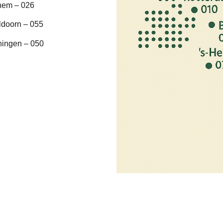
hem – 026
ldoorn – 055
ningen – 050