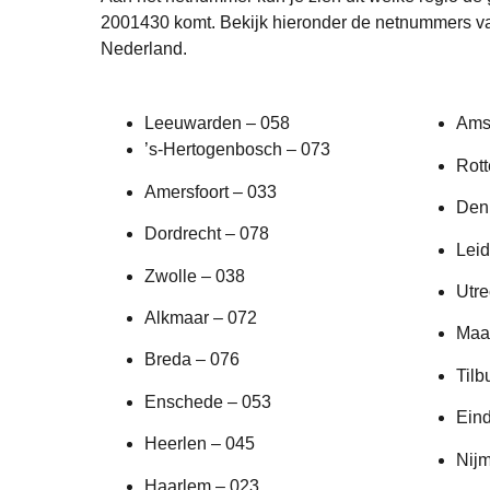
2001430 komt. Bekijk hieronder de netnummers va
Nederland.
Leeuwarden – 058
Ams
’s-Hertogenbosch – 073
Rot
Amersfoort – 033
Den
Dordrecht – 078
Leid
Zwolle – 038
Utre
Alkmaar – 072
Maas
Breda – 076
Tilb
Enschede – 053
Ein
Heerlen – 045
Nij
Haarlem – 023