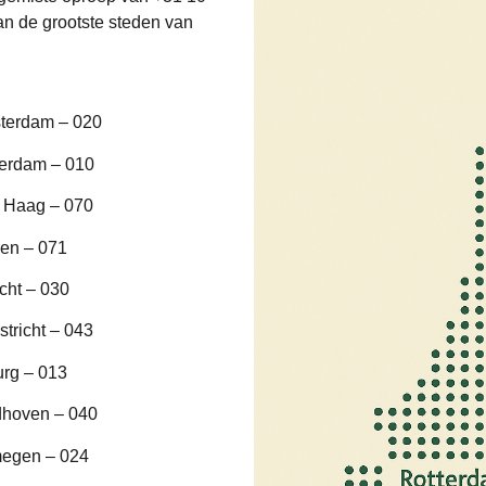
n de grootste steden van
terdam – 020
terdam – 010
 Haag – 070
en – 071
cht – 030
tricht – 043
urg – 013
dhoven – 040
megen – 024