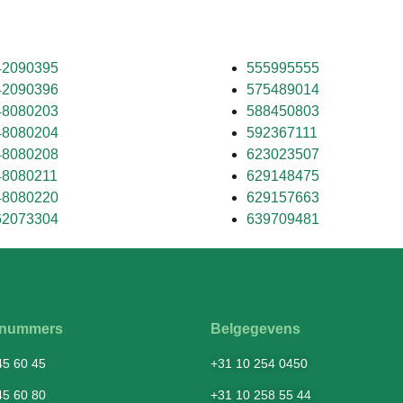
42090395
555995555
42090396
575489014
48080203
588450803
48080204
592367111
48080208
623023507
48080211
629148475
48080220
629157663
62073304
639709481
fsnummers
Belgegevens
45 60 45
+31 10 254 0450
45 60 80
+31 10 258 55 44