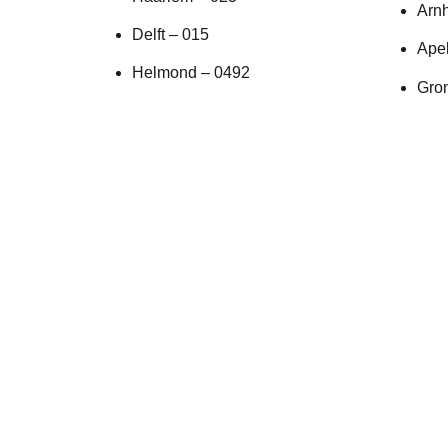
Arn
Delft – 015
Ape
Helmond – 0492
Gro