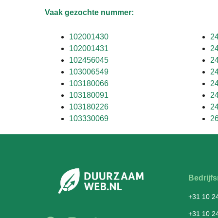
Vaak gezochte nummer:
102001430
2
102001431
2
102456045
2
103006549
2
103180066
2
103180091
2
103180226
2
103330069
2
Bedrij
+31 10 2
+31 10 2